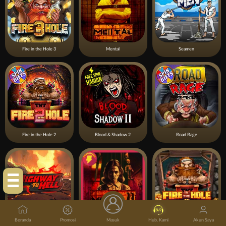
Fire in the Hole 3
Mental
Seamen
Fire in the Hole 2
Blood & Shadow 2
Road Rage
Klik Disini!
Beranda
Promosi
Masuk
Hub. Kami
Akun Saya
Highway to Hell
Mental 2
Fire In The Hole xBomb