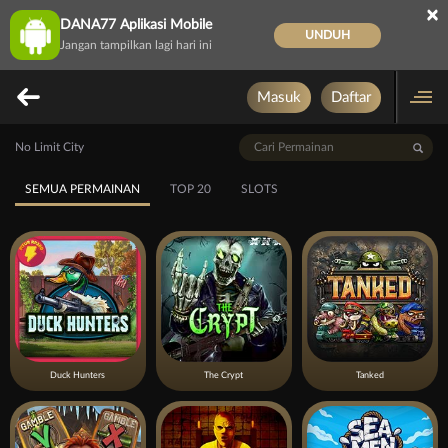
×
DANA77 Aplikasi Mobile
UNDUH
Jangan tampilkan lagi hari ini
Masuk
Daftar
No Limit City
SEMUA PERMAINAN
TOP 20
SLOTS
Duck Hunters
The Crypt
Tanked