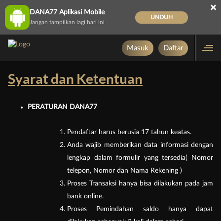
×
DANA77 Aplikasi Mobile
UNDUH
Jangan tampilkan lagi hari ini
Masuk
Daftar
Syarat dan Ketentuan
PERATURAN DANA77
Pendaftar harus berusia 17 tahun keatas.
Anda wajib memberikan data informasi dengan
lengkap dalam formulir yang tersedia( Nomor
telepon, Nomor dan Nama Rekening )
Proses Transaksi hanya bisa dilakukan pada jam
bank online.
Proses Pemindahan saldo hanya dapat