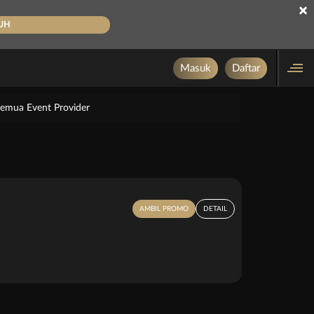
×
UH
Masuk
Daftar
emua Event Provider
AMBIL PROMO
DETAIL