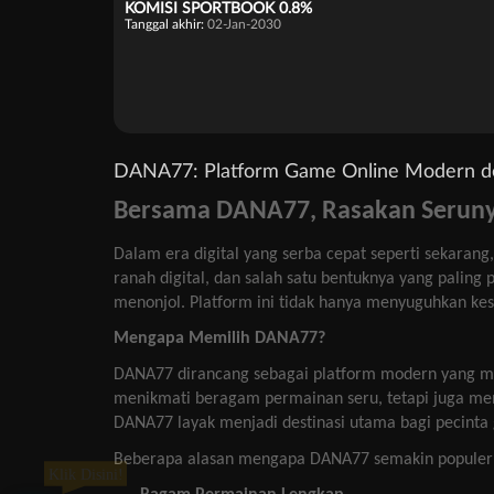
KOMISI SPORTBOOK 0.8%
Tanggal akhir:
02-Jan-2030
DANA77: Platform Game Online Modern de
Bersama DANA77,
Rasakan
Serun
Dalam era digital yang
serba
cepat
seperti
sekarang
ranah
digital, dan salah
satu
bentuknya
yang paling
menonjol
. Platform
ini
tidak
hanya
menyuguhkan
ke
Mengapa
Memilih
DANA77?
DANA77
dirancang
sebagai
platform modern yang
m
menikmati
beragam
permainan
seru
,
tetapi
juga
me
DANA77
layak
menjadi
destinasi
utama
bagi
pecinta
Beberapa
alasan
mengapa
DANA77
semakin
populer
Klik Disini!