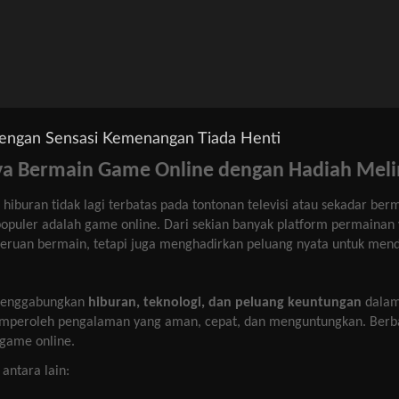
ngan Sensasi Kemenangan Tiada Henti
ya
Bermain
Game Online
dengan
Hadiah
Mel
,
hiburan
tidak
lagi
terbatas
pada
tontonan
televisi
atau
sekadar
berm
populer
adalah
game online. Dari
sekian
banyak
platform
permainan
seruan
bermain
,
tetapi
juga
menghadirkan
peluang
nyata
untuk
mend
enggabungkan
hiburan
,
teknologi
, dan
peluang
keuntungan
dala
mperoleh
pengalaman
yang
aman
,
cepat
, dan
menguntungkan
.
Berb
game online.
antara
lain: