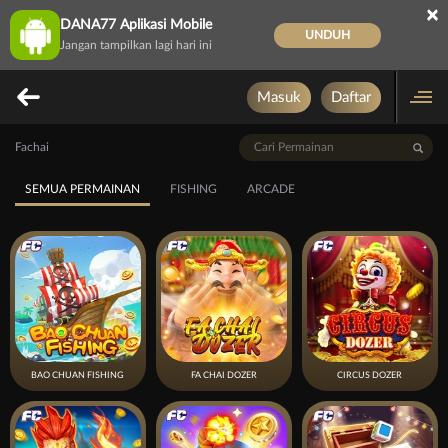
×
DANA77 Aplikasi Mobile
UNDUH
Jangan tampilkan lagi hari ini
Masuk
Daftar
Fachai
SEMUA PERMAINAN
FISHING
ARCADE
BAO CHUAN FISHING
FA CHAI DOZER
CIRCUS DOZER