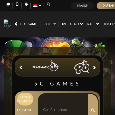
MASUK
DAFTAR
IDR
12,673,118,
HOT GAMES
SLOTS
LIVE CASINO
RACE
TOGEL
5G GAMES
SEMUA
PERMAINAN
EXCLUSIVE