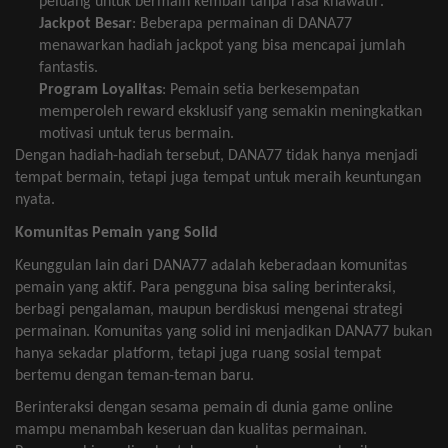
peluang
untuk
bermain
kembali
tanpa
rasa
khawatir
.
Jackpot Besar
:
Beberapa
permainan
di DANA77
menawarkan
hadiah
jackpot yang
bisa
mencapai
jumlah
fantastis
.
Program
Loyalitas
:
Pemain
setia
berkesempatan
memperoleh
reward
eksklusif
yang
semakin
meningkatkan
motivasi
untuk
terus
bermain
.
Dengan
hadiah-hadiah
tersebut
, DANA77
tidak
hanya
menjadi
tempat
bermain
,
tetapi
juga
tempat
untuk
meraih
keuntungan
nyata
.
Komunitas
Pemain
yang Solid
Keunggulan
lain
dari
DANA77
adalah
keberadaan
komunitas
pemain
yang
aktif
. Para
pengguna
bisa
saling
berinteraksi
,
berbagi
pengalaman
,
maupun
berdiskusi
mengenai
strategi
permainan
.
Komunitas
yang solid
ini
menjadikan
DANA77
bukan
hanya
sekadar
platform,
tetapi
juga
ruang
sosial
tempat
bertemu
dengan
teman-teman
baru
.
Berinteraksi
dengan
sesama
pemain
di dunia game online
mampu
menambah
keseruan
dan
kualitas
permainan
.