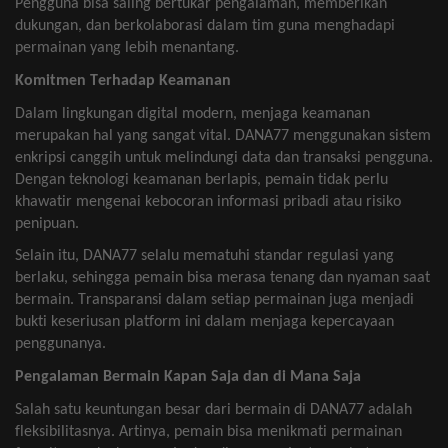
Pengguna
bisa
saling
bertukar
pengalaman
,
memberikan
dukungan
, dan
berkolaborasi
dalam
tim
guna
menghadapi
permainan
yang
lebih
menantang
.
Komitmen
Terhadap
Keamanan
Dalam
lingkungan
digital modern,
menjaga
keamanan
merupakan
hal
yang sangat vital
.
DANA77
menggunakan
sistem
enkripsi
canggih
untuk
melindungi
data dan
transaksi
pengguna
.
Dengan
teknologi
keamanan
berlapis
,
pemain
tidak
perlu
khawatir
mengenai
kebocoran
informasi
pribadi
atau
risiko
penipuan
.
Selain
itu
, DANA77
selalu
mematuhi
standar
regulasi
yang
berlaku
,
sehingga
pemain
bisa
merasa
tenang
dan
nyaman
saat
bermain
.
Transparansi
dalam
setiap
permainan
juga
menjadi
bukti
keseriusan
platform
ini
dalam
menjaga
kepercayaan
penggunanya
.
Pengalaman
Bermain
Kapan Saja dan di Mana Saja
Salah
satu
keuntungan
besar
dari
bermain
di DANA77
adalah
fleksibilitasnya
.
Artinya
,
pemain
bisa
menikmati
permainan