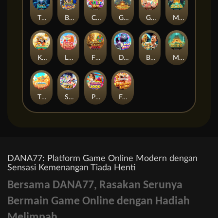
THRONE OF POSEIDON
BATTLE OF ALLIANCE
Color Bingo
GEMS MINER
GOD OF FORTUNE 2
MASTER OF GOLD MINER 2
KUNG FU LEOPARD
LUCKY TIGER
FORTUNE GEMS 2000
DJ SEAL
Book of Egypt
MASTER OF GOLD MINER
TREASURES OF EGYPT
SUPREME ACE
PINATA 1000
Fortune Lion
DANA77: Platform Game Online Modern dengan
Sensasi Kemenangan Tiada Henti
Bersama DANA77,
Rasakan
Serunya
Bermain
Game Online
dengan
Hadiah
Melimpah