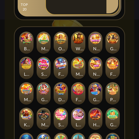
TOP
20
BANDITO RETURNS
MAHJONG 5 DRAGONS
OLYMPUS APOLLO
WILD BOUNTY
NEKO X NEKO
GOLDEN RHINO
LEGACY OF AZTEC
SUGAR FRENZY
FIERY BOXING
MAHJONG WAYS 3+
NEKO TITAN
FORTUNE HORSES
MAHJONG WAYS 3
GOLDEN ISLAND
DRAGON TIGER SHOWDOWN
FORTUNE TRIO
GOVERNMENT DISCO 2
PICHU PICHU
KING'S REALM
MEGA ACE
SUGAR HIGH5
LABUBY
HAMMER OF VULCAN
GOLDEN LEGEND