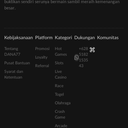
buktikan
sendiri
serunya
bermain
sambil
meraih
kemenangan
besar
.
Kebijaksanaan
Platform
Kategori
Dukungan
Komunitas
Tentang
Promosi
Hot
+628
DANA77
Games
5182
Loyalty
1535
Pusat Bantuan
Slots
Referral
43
Syarat dan
Live
Ketentuan
Casino
Race
Togel
Olahraga
Crash
Game
Arcade