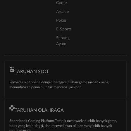
Game
Arcade
Poker
E-Sports
Sabung
Ayam
TARUHAN SLOT
Penyedia slot online dengan beragam pilihan game menarik yang
memudahkan pemain untuk mencapai jackpot
TARUHAN OLAHRAGA
Sportsbook Gaming Platform Terbaik menawarkan lebih banyak game,
odds yang lebih tinggi, dan menyediakan pilihan yang lebih banyak
untuk pemain.