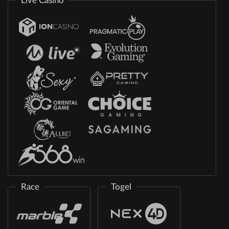
Live Casino
Race
Togel