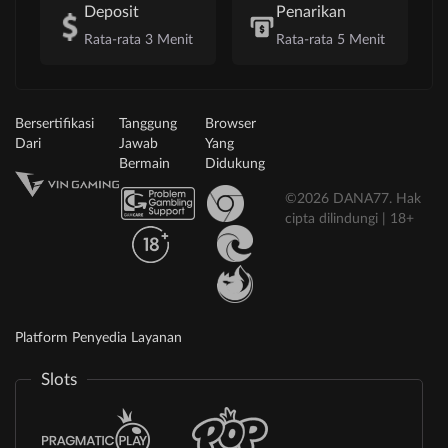
Deposit
Penarikan
Rata-rata 3 Menit
Rata-rata 5 Menit
Bersertifikasi
Tanggung
Browser
Dari
Jawab
Yang
Bermain
Didukung
©2026 DANA77. Hak
cipta dilindungi | 18+
Platform Penyedia Layanan
Slots