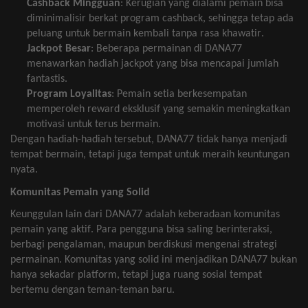
Cashback
Mingguan
:
Kerugian
yang
dialami
pemain
bisa
diminimalisir
berkat
program cashback,
sehingga
tetap
ada
peluang
untuk
bermain
kembali
tanpa
rasa
khawatir
.
Jackpot Besar
:
Beberapa
permainan
di DANA77
menawarkan
hadiah
jackpot yang
bisa
mencapai
jumlah
fantastis
.
Program
Loyalitas
:
Pemain
setia
berkesempatan
memperoleh
reward
eksklusif
yang
semakin
meningkatkan
motivasi
untuk
terus
bermain
.
Dengan
hadiah-hadiah
tersebut
, DANA77
tidak
hanya
menjadi
tempat
bermain
,
tetapi
juga
tempat
untuk
meraih
keuntungan
nyata
.
Komunitas
Pemain
yang Solid
Keunggulan
lain
dari
DANA77
adalah
keberadaan
komunitas
pemain
yang
aktif
. Para
pengguna
bisa
saling
berinteraksi
,
berbagi
pengalaman
,
maupun
berdiskusi
mengenai
strategi
permainan
.
Komunitas
yang solid
ini
menjadikan
DANA77
bukan
hanya
sekadar
platform,
tetapi
juga
ruang
sosial
tempat
bertemu
dengan
teman-teman
baru
.