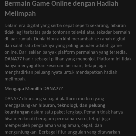
Bermain
Game Online
dengan
Hadiah
Melimpah
Dalam era digital yang
serba
cepat
seperti
sekarang
,
hiburan
tidak
lagi
terbatas
pada
tontonan
televisi
atau
sekadar
bermain
di
luar
rumah
. Dunia
hiburan
kini
merambah
ke
ranah
digital,
dan salah
satu
bentuknya
yang paling
populer
adalah
game
online. Dari
sekian
banyak
platform
permainan
yang
tersedia
,
DANA77
hadir
sebagai
pilihan
yang
menonjol
. Platform
ini
tidak
hanya
menyuguhkan
keseruan
bermain
,
tetapi
juga
menghadirkan
peluang
nyata
untuk
mendapatkan
hadiah
melimpah
.
Mengapa
Memilih
DANA77?
DANA77
dirancang
sebagai
platform modern yang
menggabungkan
hiburan
,
teknologi
, dan
peluang
keuntungan
dalam
satu
paket
lengkap
.
Pemain
tidak
hanya
bisa
menikmati
beragam
permainan
seru
,
tetapi
juga
memperoleh
pengalaman
yang
aman
,
cepat
, dan
menguntungkan
.
Berbagai
fitur
unggulan
yang
ditawarkan