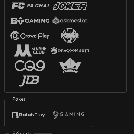
Poker
E-Sports