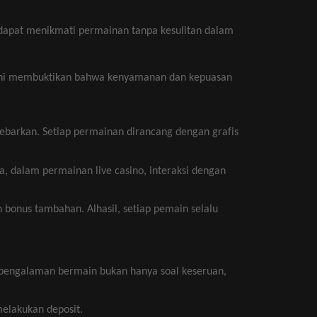
dapat
menikmati
permainan
tanpa
kesulitan
dalam
ni
membuktikan
bahwa
kenyamanan
dan
kepuasan
ebarkan
.
Setiap
permainan
dirancang
dengan
grafis
a
,
dalam
permainan
live casino,
interaksi
dengan
n bonus
tambahan
.
Alhasil
,
setiap
pemain
selalu
pengalaman
bermain
bukan
hanya
soal
keseruan
,
elakukan
deposit.