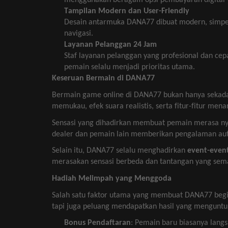
menggunakan
beragam
opsi
pembayaran
digital
Tampilan
Modern dan User-Friendly
Desain
antarmuka
DANA77
dibuat
modern,
simpe
navigasi
.
Layanan
Pelanggan
24 Jam
Staf
layanan
pelanggan
yang
profesional
dan
cep
pemain
selalu
menjadi
prioritas
utama
.
Keseruan
Bermain
di DANA77
Bermain
game online di DANA77
bukan
hanya
sekad
memukau
,
efek
suara
realistis
,
serta
fitur-fitur
menar
Sensasi
yang
dihadirkan
membuat
pemain
merasa
n
dealer dan
pemain
lain
memberikan
pengalaman
au
Selain
itu
, DANA77
selalu
menghadirkan
event-even
merasakan
sensasi
berbeda
dan
tantangan
yang
sem
Hadiah
Melimpah
yang
Menggoda
Salah
satu
faktor
utama
yang
membuat
DANA77
beg
tapi
juga
peluang
mendapatkan
hasil
yang
menguntu
Bonus
Pendaftaran
:
Pemain
baru
biasanya
lang