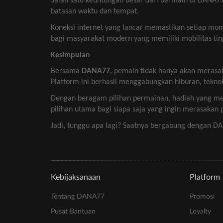
Salah
satu
keuntungan
besar
dari
bermain
di DANA7
batasan
waktu
dan
tempat
.
Koneksi
internet yang
lancar
memastikan
setiap
mom
bagi
masyarakat
modern yang
memiliki
mobilitas
tin
Kesimpulan
Bersama
DANA77
,
pemain
tidak
hanya
akan
merasa
Platform
ini
berhasil
menggabungkan
hiburan
,
tekno
Dengan
beragam
pilihan
permainan
,
hadiah
yang
me
pilihan
utama
bagi
siapa
saja
yang
ingin
merasakan
Jadi,
tunggu
apa
lagi
?
Saatnya
bergabung
dengan
DA
Kebijaksanaan
Platform
Tentang DANA77
Promosi
Pusat Bantuan
Loyalty