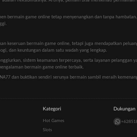
7
adalah
fleksibilitasnya
.
Artinya
,
pemain
bisa
menikmati
permainan
en
bermain
game online
tetap
menyenangkan
dan
tanpa
hambatan
ggi
.
kan
keseruan
bermain
game online,
tetapi
juga
mendapatkan
peluan
logi
, dan
keuntungan
dalam
satu
wadah
yang
lengkap
.
nggiurkan
,
sistem
keamanan
terpercaya
,
serta
layanan
pelanggan
y
pengalaman
bermain
game online
terbaik
.
NA77 dan
buktikan
sendiri
serunya
bermain
sambil
meraih
kemenan
Kategori
Dukungan
Hot Games
+62851
Slots