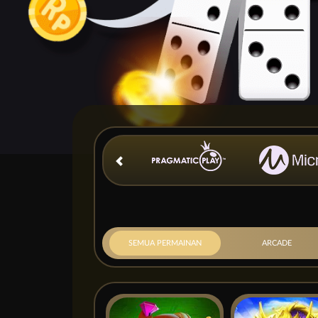
SEMUA PERMAINAN
ARCADE