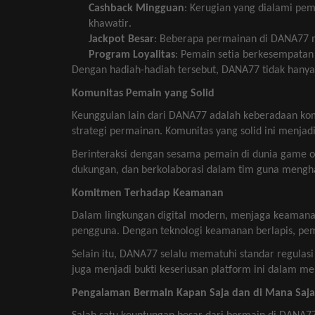
Cashback
Mingguan
:
Kerugian
yang
dialami
pem
khawatir
.
Jackpot Besar
:
Beberapa
permainan
di DANA77
Program
Loyalitas
:
Pemain
setia
berkesempatan
Dengan
hadiah-hadiah
tersebut
, DANA77
tidak
hanya
Komunitas
Pemain
yang Solid
Keunggulan
lain
dari
DANA77
adalah
keberadaan
ko
strategi
permainan
.
Komunitas
yang solid
ini
menjad
Berinteraksi
dengan
sesama
pemain
di dunia game o
dukungan
, dan
berkolaborasi
dalam
tim
guna
mengh
Komitmen
Terhadap
Keamanan
Dalam
lingkungan
digital modern,
menjaga
keaman
pengguna
.
Dengan
teknologi
keamanan
berlapis
,
pe
Selain
itu
, DANA77
selalu
mematuhi
standar
regulasi
juga
menjadi
bukti
keseriusan
platform
ini
dalam
me
Pengalaman
Bermain
Kapan Saja dan di Mana Saja