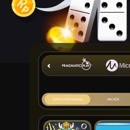
SEMUA PERMAINAN
ARCADE