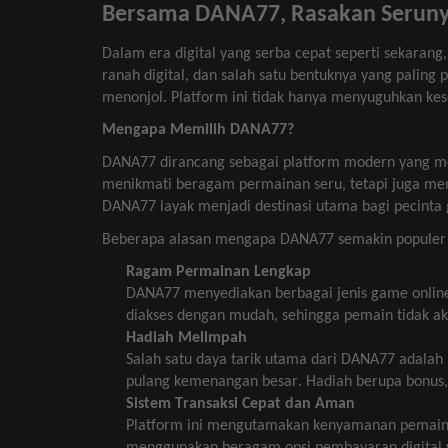
Bersama DANA77,
Rasakan
Serun
Dalam era digital yang
serba
cepat
seperti
sekarang
ranah
digital, dan salah
satu
bentuknya
yang paling
p
menonjol
. Platform
ini
tidak
hanya
menyuguhkan
ke
Mengapa
Memilih
DANA77?
DANA77
dirancang
sebagai
platform modern yang
m
menikmati
beragam
permainan
seru
,
tetapi
juga
me
DANA77
layak
menjadi
destinasi
utama
bagi
pecinta
Beberapa
alasan
mengapa
DANA77
semakin
populer
Ragam
Permainan
Lengkap
DANA77
menyediakan
berbagai
jenis
game onlin
diakses
dengan
mudah
,
sehingga
pemain
tidak
a
Hadiah
Melimpah
Salah
satu
daya
tarik
utama
dari
DANA77
adalah
pulang
kemenangan
besar
. Hadiah
berupa
bonus,
Sistem
Transaksi
Cepat
dan Aman
Platform
ini
mengutamakan
kenyamanan
pemai