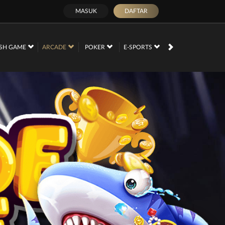
MASUK
DAFTAR
SH GAME
ARCADE
POKER
E-SPORTS
SABUNG AYAM