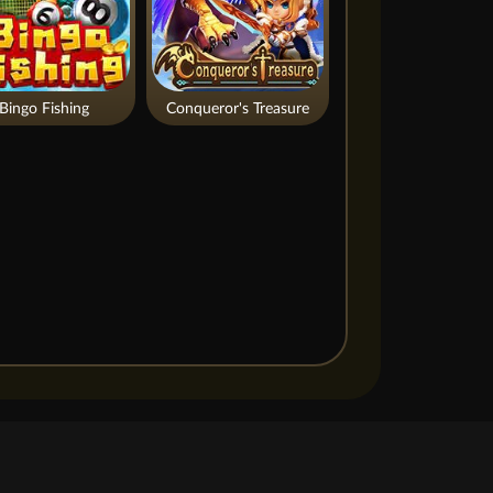
Bingo Fishing
Conqueror's Treasure