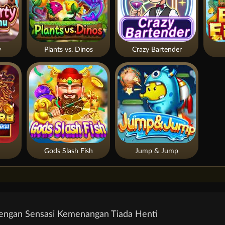
y
Plants vs. Dinos
Crazy Bartender
Gods Slash Fish
Jump & Jump
ngan Sensasi Kemenangan Tiada Henti