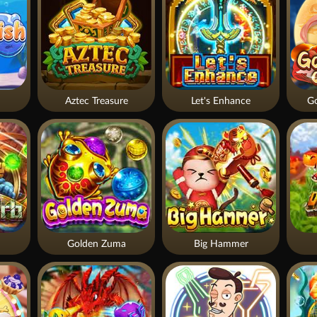
Aztec Treasure
Let's Enhance
Go
Golden Zuma
Big Hammer