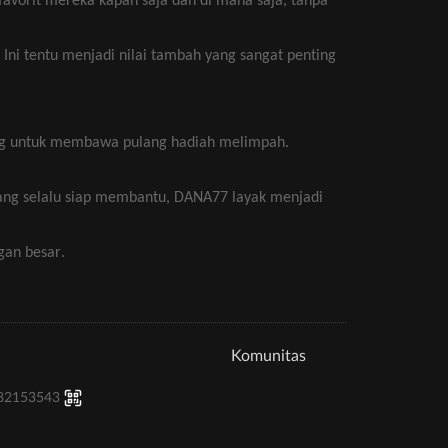
favorit
mereka
kapan
saja
dan di mana
saja
,
tanpa
. Ini
tentu
menjadi
nilai
tambah
yang sangat
penting
g
untuk
membawa
pulang
hadiah
melimpah
.
ang
selalu
siap
membantu
, DANA77
layak
menjadi
gan
besar
.
Komunitas
82153543