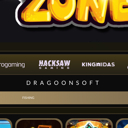
DRAGOONSOFT
FISHING