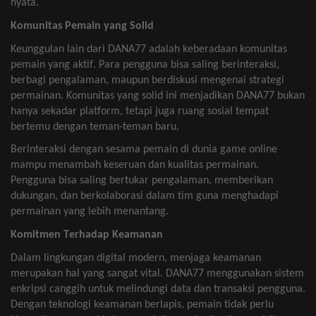
nyata
.
Komunitas
Pemain
yang Solid
Keunggulan
lain
dari
DANA77
adalah
keberadaan
komunitas
pemain
yang
aktif
. Para
pengguna
bisa
saling
berinteraksi
,
berbagi
pengalaman
,
maupun
berdiskusi
mengenai
strategi
permainan
.
Komunitas
yang solid
ini
menjadikan
DANA77
bukan
hanya
sekadar
platform,
tetapi
juga
ruang
sosial
tempat
bertemu
dengan
teman-teman
baru
.
Berinteraksi
dengan
sesama
pemain
di dunia game online
mampu
menambah
keseruan
dan
kualitas
permainan
.
Pengguna
bisa
saling
bertukar
pengalaman
,
memberikan
dukungan
, dan
berkolaborasi
dalam
tim
guna
menghadapi
permainan
yang
lebih
menantang
.
Komitmen
Terhadap
Keamanan
Dalam
lingkungan
digital modern,
menjaga
keamanan
merupakan
hal
yang sangat vital
.
DANA77
menggunakan
sistem
enkripsi
canggih
untuk
melindungi
data dan
transaksi
pengguna
.
Dengan
teknologi
keamanan
berlapis
,
pemain
tidak
perlu