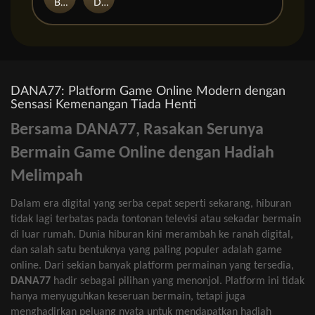
Bakufu Shogun
Diamond 7
DANA77: Platform Game Online Modern dengan
Sensasi Kemenangan Tiada Henti
Bersama DANA77,
Rasakan
Serunya
Bermain
Game Online
dengan
Hadiah
Melimpah
Dalam era digital yang
serba
cepat
seperti
sekarang
,
hiburan
tidak
lagi
terbatas
pada
tontonan
televisi
atau
sekadar
bermain
di
luar
rumah
. Dunia
hiburan
kini
merambah
ke
ranah
digital,
dan salah
satu
bentuknya
yang paling
populer
adalah
game
online. Dari
sekian
banyak
platform
permainan
yang
tersedia
,
DANA77
hadir
sebagai
pilihan
yang
menonjol
. Platform
ini
tidak
hanya
menyuguhkan
keseruan
bermain
,
tetapi
juga
menghadirkan
peluang
nyata
untuk
mendapatkan
hadiah