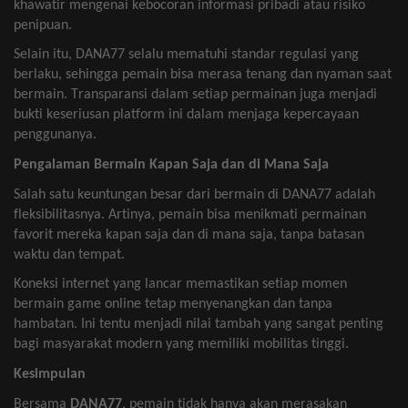
khawatir
mengenai
kebocoran
informasi
pribadi
atau
risiko
penipuan
.
Selain
itu
, DANA77
selalu
mematuhi
standar
regulasi
yang
berlaku
,
sehingga
pemain
bisa
merasa
tenang
dan
nyaman
saat
bermain
.
Transparansi
dalam
setiap
permainan
juga
menjadi
bukti
keseriusan
platform
ini
dalam
menjaga
kepercayaan
penggunanya
.
Pengalaman
Bermain
Kapan Saja dan di Mana Saja
Salah
satu
keuntungan
besar
dari
bermain
di DANA77
adalah
fleksibilitasnya
.
Artinya
,
pemain
bisa
menikmati
permainan
favorit
mereka
kapan
saja
dan di mana
saja
,
tanpa
batasan
waktu
dan
tempat
.
Koneksi
internet yang
lancar
memastikan
setiap
momen
bermain
game online
tetap
menyenangkan
dan
tanpa
hambatan
. Ini
tentu
menjadi
nilai
tambah
yang sangat
penting
bagi
masyarakat
modern yang
memiliki
mobilitas
tinggi
.
Kesimpulan
Bersama
DANA77
,
pemain
tidak
hanya
akan
merasakan