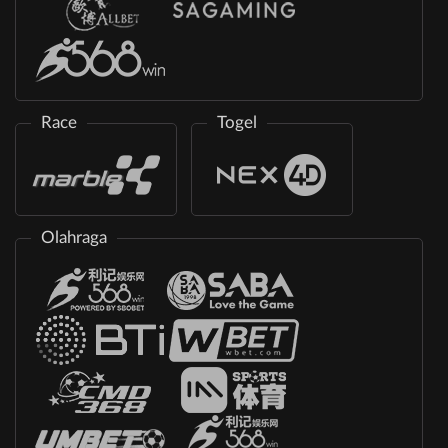
Race
Togel
Olahraga