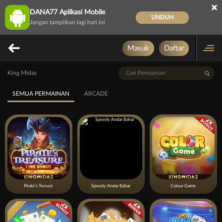
×
DANA77 Aplikasi Mobile
UNDUH
Jangan tampilkan lagi hari ini
Masuk
Daftar
King Midas
SEMUA PERMAINAN
ARCADE
Pirate's Tresure
Speedy Andar Bahar
Colour Game