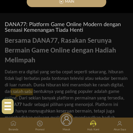
MAIN
DANA77: Platform Game Online Modern dengan
Sensasi Kemenangan Tiada Henti
Bersama DANA77,
Rasakan
Serunya
Bermain
Game Online
dengan
Hadiah
Melimpah
Dalam era digital yang
serba
cepat
seperti
sekarang
,
hiburan
tidak
lagi
terbatas
pada
tontonan
televisi
atau
sekadar
bermain
di
luar
rumah
. Dunia
hiburan
kini
merambah
ke
ranah
digital,
dan salah
satu
bentuknya
yang paling
populer
adalah
game
Klik Disini!
online. Dari
sekian
banyak
platform
permainan
yang
tersedia
,
DANA77
hadir
sebagai
pilihan
yang
menonjol
. Platform
ini
tidak
hanya
menyuguhkan
keseruan
bermain
,
tetapi
juga
menghadirkan
peluang
nyata
untuk
mendapatkan
hadiah
melimpah
.
Beranda
Promosi
Masuk
Hub. Kami
Akun Saya