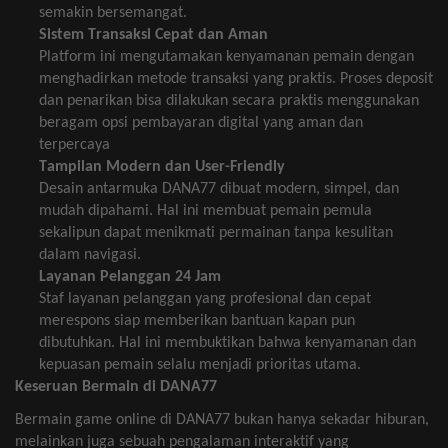
semakin
bersemangat
.
Sistem
Transaksi
Cepat
dan Aman
Platform
ini
mengutamakan
kenyamanan
pemain
dengan
menghadirkan
metode
transaksi
yang
praktis
.
Proses deposit
dan
penarikan
bisa
dilakukan
secara
praktis
menggunakan
beragam
opsi
pembayaran
digital yang
aman
dan
terpercaya
Tampilan
Modern dan User-Friendly
Desain
antarmuka
DANA77
dibuat
modern,
simpel
, dan
mudah
dipahami
. Hal
ini
membuat
pemain
pemula
sekalipun
dapat
menikmati
permainan
tanpa
kesulitan
dalam
navigasi
.
Layanan
Pelanggan
24 Jam
Staf
layanan
pelanggan
yang
profesional
dan
cepat
merespons
siap
memberikan
bantuan
kapan
pun
dibutuhkan
. Hal
ini
membuktikan
bahwa
kenyamanan
dan
kepuasan
pemain
selalu
menjadi
prioritas
utama
.
Keseruan
Bermain
di DANA77
Bermain
game online di DANA77
bukan
hanya
sekadar
hiburan
,
melainkan
juga
sebuah
pengalaman
interaktif
yang