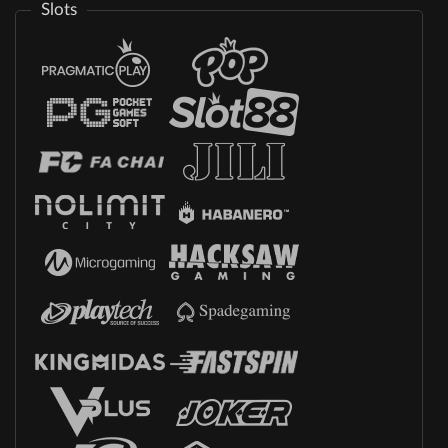
Slots