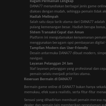
Ragam
Permainan
Lengkap
DANA77
menyediakan
berbagai
jenis
game onlin
diakses
dengan
mudah
,
sehingga
pemain
tidak
a
Hadiah
Melimpah
Salah
satu
daya
tarik
utama
dari
DANA77
adalah
pulang
kemenangan
besar
. Hadiah
berupa
bonus,
Sistem
Transaksi
Cepat
dan Aman
Platform
ini
mengutamakan
kenyamanan
pemai
menggunakan
beragam
opsi
pembayaran
digital
Tampilan
Modern dan User-Friendly
Desain
antarmuka
DANA77
dibuat
modern,
simpe
navigasi
.
Layanan
Pelanggan
24 Jam
Staf
layanan
pelanggan
yang
profesional
dan
cep
pemain
selalu
menjadi
prioritas
utama
.
Keseruan
Bermain
di DANA77
Bermain
game online di DANA77
bukan
hanya
sekad
memukau
,
efek
suara
realistis
,
serta
fitur-fitur
menar
Sensasi
yang
dihadirkan
membuat
pemain
merasa
n
dealer dan
pemain
lain
memberikan
pengalaman
au