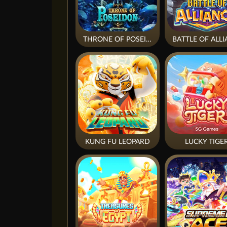
THRONE OF POSEIDON
KUNG FU LEOPARD
LUCKY TIGE