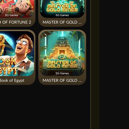
 OF FORTUNE 2
MASTER OF GOLD MINER 2
Book of Egypt
MASTER OF GOLD MINER