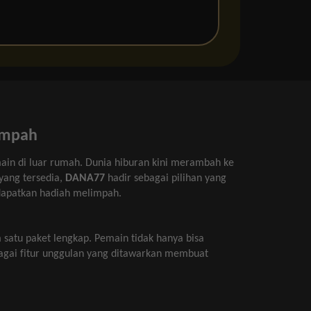
impah
ain
di
luar
rumah
. Dunia
hiburan
kini
merambah
ke
yang
tersedia
,
DANA77
hadir
sebagai
pilihan
yang
apatkan
hadiah
melimpah
.
m
satu
paket
lengkap
.
Pemain
tidak
hanya
bisa
agai
fitur
unggulan
yang
ditawarkan
membuat