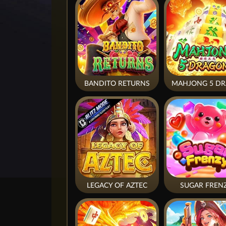
BANDITO RETURNS
LEGACY OF AZTEC
SUGAR FREN