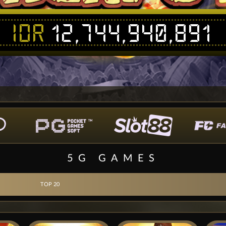
IDR
12,744,940,891
5G GAMES
TOP 20