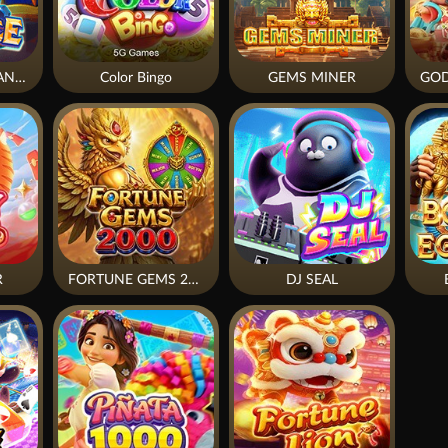
BATTLE OF ALLIANCE
Color Bingo
GEMS MINER
GOD
R
FORTUNE GEMS 2000
DJ SEAL