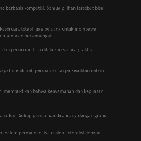
me
berbasis
kompetisi
.
Semua
pilihan
tersebut
bisa
keseruan
,
tetapi
juga
peluang
untuk
membawa
in
semakin
bersemangat
.
it dan
penarikan
bisa
dilakukan
secara
praktis
dapat
menikmati
permainan
tanpa
kesulitan
dalam
ni
membuktikan
bahwa
kenyamanan
dan
kepuasan
ebarkan
.
Setiap
permainan
dirancang
dengan
grafis
a
,
dalam
permainan
live casino,
interaksi
dengan