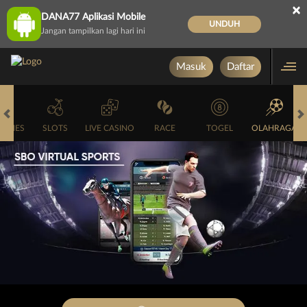
×
DANA77 Aplikasi Mobile
UNDUH
Jangan tampilkan lagi hari ini
Masuk
Daftar
GAMES
SLOTS
LIVE CASINO
RACE
TOGEL
OLAHRAGA